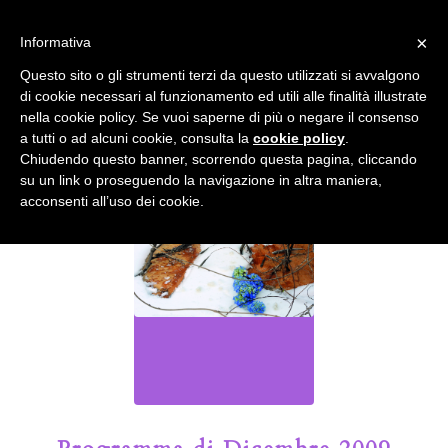
info@gardenclubbologna.it
×
Informativa
Il nostro sito utilizza cookies. Se si continua la navigazione si
Questo sito o gli strumenti terzi da questo utilizzati si avvalgono
accetta l'uso dei cookies previsto nella pagina dedicata.
di cookie necessari al funzionamento ed utili alle finalità illustrate
Fai clic per abilitare/disabilitare il tracciamento di
nella cookie policy. Se vuoi saperne di più o negare il consenso
Google Analytics.
Il Blog del Garden Club di Bologna
a tutti o ad alcuni cookie, consulta la
cookie policy
.
Chiudendo questo banner, scorrendo questa pagina, cliccando
su un link o proseguendo la navigazione in altra maniera,
OK
Privacy e cookie policy
acconsenti all’uso dei cookie.