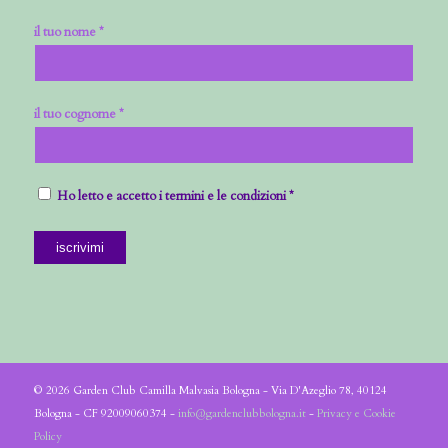
il tuo nome *
il tuo cognome *
Ho letto e accetto i termini e le condizioni *
© 2026 Garden Club Camilla Malvasia Bologna - Via D'Azeglio 78, 40124
Bologna - CF 92009060374 -
info@gardenclubbologna.it
-
Privacy e Cookie
Policy