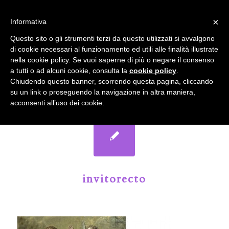
info@gardenclubbologna.it
×
Informativa
Il nostro sito utilizza cookies. Se si continua la navigazione si
Questo sito o gli strumenti terzi da questo utilizzati si avvalgono
accetta l'uso dei cookies previsto nella pagina dedicata.
di cookie necessari al funzionamento ed utili alle finalità illustrate
Fai clic per abilitare/disabilitare il tracciamento di
nella cookie policy. Se vuoi saperne di più o negare il consenso
Google Analytics.
Il Blog del Garden Club di Bologna
a tutti o ad alcuni cookie, consulta la
cookie policy
.
Chiudendo questo banner, scorrendo questa pagina, cliccando
su un link o proseguendo la navigazione in altra maniera,
OK
Privacy e cookie policy
acconsenti all’uso dei cookie.
invitorecto