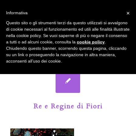
info@gardenclubbologna.it
×
Informativa
Il nostro sito utilizza cookies. Se si continua la navigazione si
Questo sito o gli strumenti terzi da questo utilizzati si avvalgono
accetta l'uso dei cookies previsto nella pagina dedicata.
di cookie necessari al funzionamento ed utili alle finalità illustrate
Fai clic per abilitare/disabilitare il tracciamento di
nella cookie policy. Se vuoi saperne di più o negare il consenso
Google Analytics.
Il Blog del Garden Club di Bologna
a tutti o ad alcuni cookie, consulta la
cookie policy
.
Chiudendo questo banner, scorrendo questa pagina, cliccando
su un link o proseguendo la navigazione in altra maniera,
OK
Privacy e cookie policy
acconsenti all’uso dei cookie.
Re e Regine di Fiori