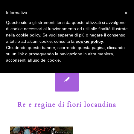
info@gardenclubbologna.it
×
Informativa
Il nostro sito utilizza cookies. Se si continua la navigazione si
Questo sito o gli strumenti terzi da questo utilizzati si avvalgono
accetta l'uso dei cookies previsto nella pagina dedicata.
di cookie necessari al funzionamento ed utili alle finalità illustrate
Fai clic per abilitare/disabilitare il tracciamento di
nella cookie policy. Se vuoi saperne di più o negare il consenso
Google Analytics.
Il Blog del Garden Club di Bologna
a tutti o ad alcuni cookie, consulta la
cookie policy
.
Chiudendo questo banner, scorrendo questa pagina, cliccando
su un link o proseguendo la navigazione in altra maniera,
OK
Privacy e cookie policy
acconsenti all’uso dei cookie.
Re e regine di fiori locandina