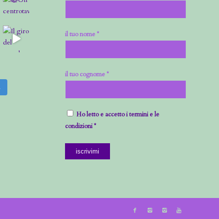
il tuo nome *
il tuo cognome *
m
Ho letto e accetto i termini e le
condizioni *