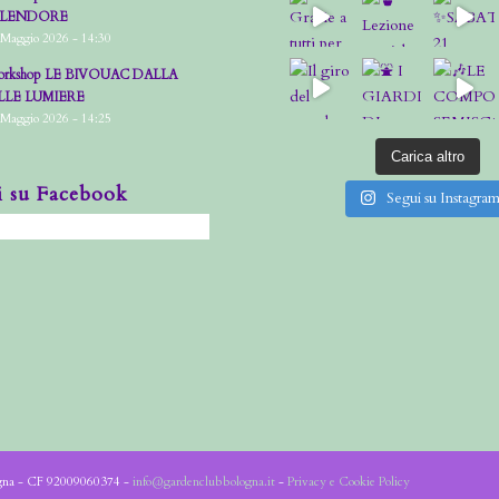
PLENDORE
 Maggio 2026 - 14:30
rkshop LE BIVOUAC DALLA
LLE LUMIERE
 Maggio 2026 - 14:25
Carica altro
i su Facebook
Segui su Instagra
ogna - CF 92009060374 -
info@gardenclubbologna.it
-
Privacy e Cookie Policy