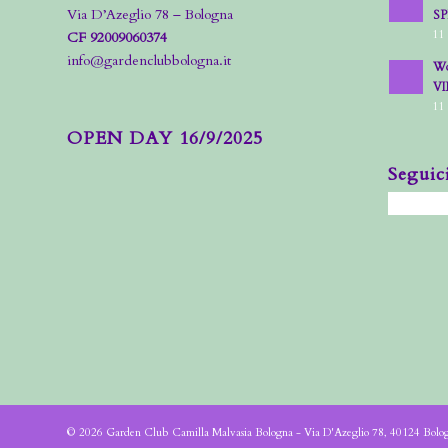
Via D’Azeglio 78 – Bologna
S
11
CF 92009060374
info@gardenclubbologna.it
Wo
VI
11
OPEN DAY 16/9/2025
Seguic
© 2026 Garden Club Camilla Malvasia Bologna - Via D'Azeglio 78, 40124 Bol