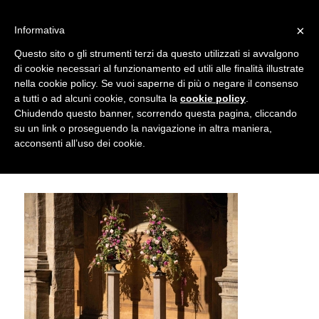
info@gardenclubbologna.it
×
Informativa
Il nostro sito utilizza cookies. Se si continua la navigazione si
Questo sito o gli strumenti terzi da questo utilizzati si avvalgono
accetta l'uso dei cookies previsto nella pagina dedicata.
di cookie necessari al funzionamento ed utili alle finalità illustrate
Fai clic per abilitare/disabilitare il tracciamento di
nella cookie policy. Se vuoi saperne di più o negare il consenso
Re e regine di fiori – Omaggio a
Google Analytics.
a tutti o ad alcuni cookie, consulta la
cookie policy
.
Chiudendo questo banner, scorrendo questa pagina, cliccando
George Smith © Marco Mercuri
su un link o proseguendo la navigazione in altra maniera,
OK
Privacy e cookie policy
acconsenti all’uso dei cookie.