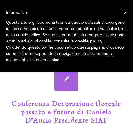
info@gardenclubbologna.it
×
Informativa
Il nostro sito utilizza cookies. Se si continua la navigazione si
Questo sito o gli strumenti terzi da questo utilizzati si avvalgono
accetta l'uso dei cookies previsto nella pagina dedicata.
di cookie necessari al funzionamento ed utili alle finalità illustrate
Fai clic per abilitare/disabilitare il tracciamento di
nella cookie policy. Se vuoi saperne di più o negare il consenso
Google Analytics.
Il Blog del Garden Club di Bologna
a tutti o ad alcuni cookie, consulta la
cookie policy
.
Chiudendo questo banner, scorrendo questa pagina, cliccando
su un link o proseguendo la navigazione in altra maniera,
OK
Privacy e cookie policy
acconsenti all’uso dei cookie.
Conferenza Decorazione floreale
passato e futuro di Daniela
D’Auria Presidente SIAF