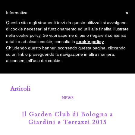
info@gardenclubbologna.it
×
Informativa
Il nostro sito utilizza cookies. Se si continua la navigazione si
Questo sito o gli strumenti terzi da questo utilizzati si avvalgono
accetta l'uso dei cookies previsto nella pagina dedicata.
di cookie necessari al funzionamento ed utili alle finalità illustrate
Fai clic per abilitare/disabilitare il tracciamento di
nella cookie policy. Se vuoi saperne di più o negare il consenso
Tag Archivio per: Giardini e Terrazzi
Google Analytics.
a tutti o ad alcuni cookie, consulta la
cookie policy
.
Chiudendo questo banner, scorrendo questa pagina, cliccando
2015
su un link o proseguendo la navigazione in altra maniera,
OK
Privacy e cookie policy
acconsenti all’uso dei cookie.
Articoli
NEWS
Il Garden Club di Bologna a
Giardini e Terrazzi 2015