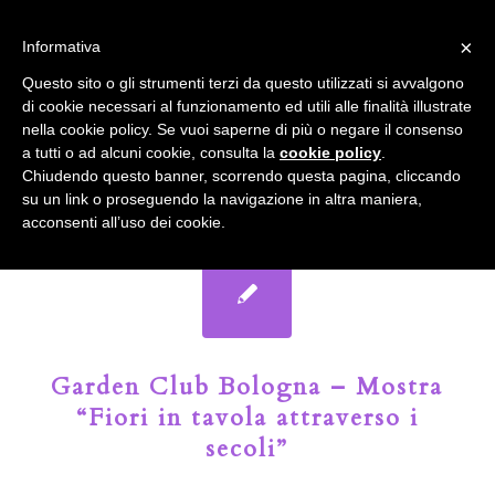
info@gardenclubbologna.it
×
Informativa
Il nostro sito utilizza cookies. Se si continua la navigazione si
Questo sito o gli strumenti terzi da questo utilizzati si avvalgono
accetta l'uso dei cookies previsto nella pagina dedicata.
di cookie necessari al funzionamento ed utili alle finalità illustrate
Fai clic per abilitare/disabilitare il tracciamento di
nella cookie policy. Se vuoi saperne di più o negare il consenso
Google Analytics.
Il Blog del Garden Club di Bologna
a tutti o ad alcuni cookie, consulta la
cookie policy
.
Chiudendo questo banner, scorrendo questa pagina, cliccando
su un link o proseguendo la navigazione in altra maniera,
OK
Privacy e cookie policy
acconsenti all’uso dei cookie.
Garden Club Bologna – Mostra
“Fiori in tavola attraverso i
secoli”