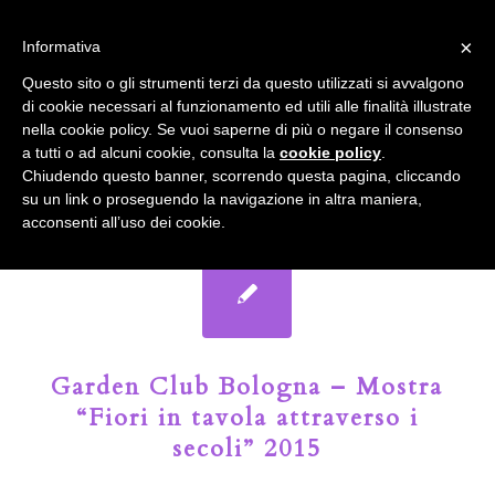
info@gardenclubbologna.it
×
Informativa
Il nostro sito utilizza cookies. Se si continua la navigazione si
Questo sito o gli strumenti terzi da questo utilizzati si avvalgono
accetta l'uso dei cookies previsto nella pagina dedicata.
di cookie necessari al funzionamento ed utili alle finalità illustrate
Fai clic per abilitare/disabilitare il tracciamento di
nella cookie policy. Se vuoi saperne di più o negare il consenso
Google Analytics.
Il Blog del Garden Club di Bologna
a tutti o ad alcuni cookie, consulta la
cookie policy
.
Chiudendo questo banner, scorrendo questa pagina, cliccando
su un link o proseguendo la navigazione in altra maniera,
OK
Privacy e cookie policy
acconsenti all’uso dei cookie.
Garden Club Bologna – Mostra
“Fiori in tavola attraverso i
secoli” 2015