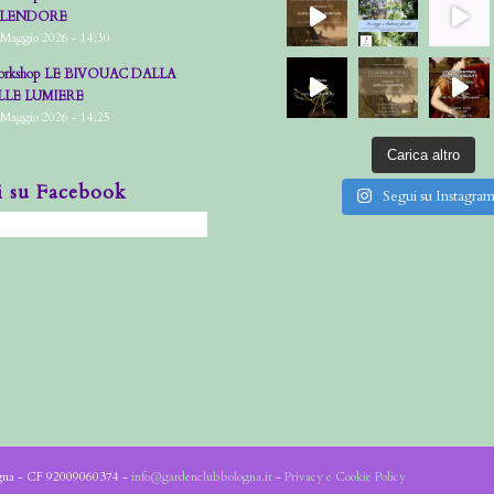
PLENDORE
 Maggio 2026 - 14:30
rkshop LE BIVOUAC DALLA
LLE LUMIERE
 Maggio 2026 - 14:25
Carica altro
i su Facebook
Segui su Instagra
ogna - CF 92009060374 -
info@gardenclubbologna.it
-
Privacy e Cookie Policy