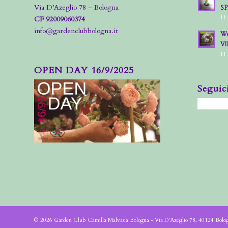
Via D’Azeglio 78 – Bologna
S
11
CF 92009060374
info@gardenclubbologna.it
Wo
VI
11
OPEN DAY 16/9/2025
Seguic
© 2026 Garden Club Camilla Malvasia Bologna - Via D'Azeglio 78, 40124 Bol