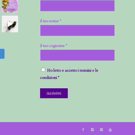
il tuo nome *
il tuo cognome *
m
Ho letto e accetto i termini e le
condizioni *