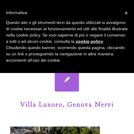
info@gardenclubbologna.it
×
Informativa
Il nostro sito utilizza cookies. Se si continua la navigazione si
Questo sito o gli strumenti terzi da questo utilizzati si avvalgono
accetta l'uso dei cookies previsto nella pagina dedicata.
di cookie necessari al funzionamento ed utili alle finalità illustrate
Fai clic per abilitare/disabilitare il tracciamento di
nella cookie policy. Se vuoi saperne di più o negare il consenso
Google Analytics.
Il Blog del Garden Club di Bologna
a tutti o ad alcuni cookie, consulta la
cookie policy
.
Chiudendo questo banner, scorrendo questa pagina, cliccando
su un link o proseguendo la navigazione in altra maniera,
OK
Privacy e cookie policy
acconsenti all’uso dei cookie.
Villa Luxoro, Genova Nervi