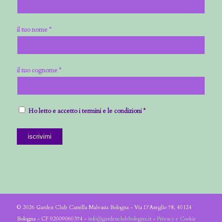
il tuo nome *
il tuo cognome *
Ho letto e accetto i termini e le condizioni *
© 2026 Garden Club Camilla Malvasia Bologna - Via D'Azeglio 78, 40124
Bologna - CF 92009060374 -
info@gardenclubbologna.it
-
Privacy e Cookie