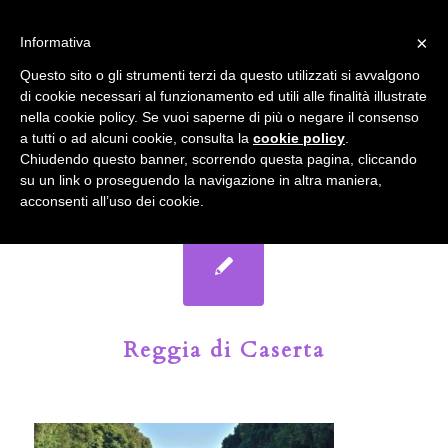
info@gardenclubbologna.it
×
Informativa
Il nostro sito utilizza cookies. Se si continua la navigazione si
Questo sito o gli strumenti terzi da questo utilizzati si avvalgono
accetta l'uso dei cookies previsto nella pagina dedicata.
di cookie necessari al funzionamento ed utili alle finalità illustrate
Fai clic per abilitare/disabilitare il tracciamento di
nella cookie policy. Se vuoi saperne di più o negare il consenso
Google Analytics.
Il Blog del Garden Club di Bologna
a tutti o ad alcuni cookie, consulta la
cookie policy
.
Chiudendo questo banner, scorrendo questa pagina, cliccando
su un link o proseguendo la navigazione in altra maniera,
OK
Privacy e cookie policy
acconsenti all’uso dei cookie.
Reggia di Caserta