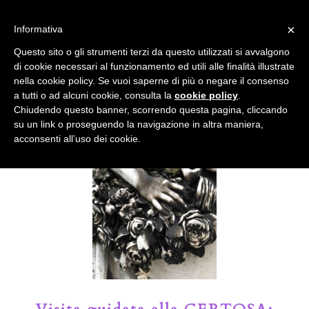
info@gardenclubbologna.it
×
Informativa
Il nostro sito utilizza cookies. Se si continua la navigazione si
Questo sito o gli strumenti terzi da questo utilizzati si avvalgono
accetta l'uso dei cookies previsto nella pagina dedicata.
di cookie necessari al funzionamento ed utili alle finalità illustrate
Fai clic per abilitare/disabilitare il tracciamento di
nella cookie policy. Se vuoi saperne di più o negare il consenso
Google Analytics.
Il Blog del Garden Club di Bologna
a tutti o ad alcuni cookie, consulta la
cookie policy
.
Chiudendo questo banner, scorrendo questa pagina, cliccando
su un link o proseguendo la navigazione in altra maniera,
OK
Privacy e cookie policy
acconsenti all’uso dei cookie.