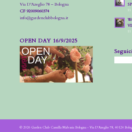
Via D’Azeglio 78 – Bologna
S
11
CF 92009060374
info@gardenclubbologna.it
Wo
VI
11
OPEN DAY 16/9/2025
Seguic
© 2026 Garden Club Camilla Malvasia Bologna - Via D'Azeglio 78, 40124 Bol