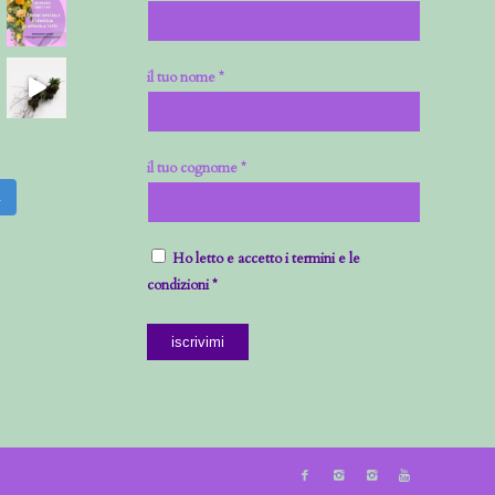
il tuo nome *
il tuo cognome *
m
Ho letto e accetto i termini e le
condizioni *