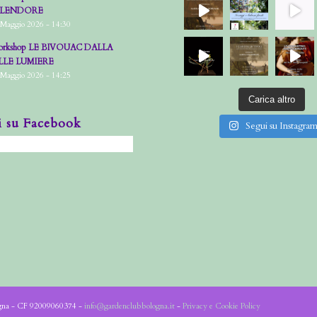
PLENDORE
 Maggio 2026 - 14:30
rkshop LE BIVOUAC DALLA
LLE LUMIERE
 Maggio 2026 - 14:25
Carica altro
i su Facebook
Segui su Instagra
ogna - CF 92009060374 -
info@gardenclubbologna.it
-
Privacy e Cookie Policy