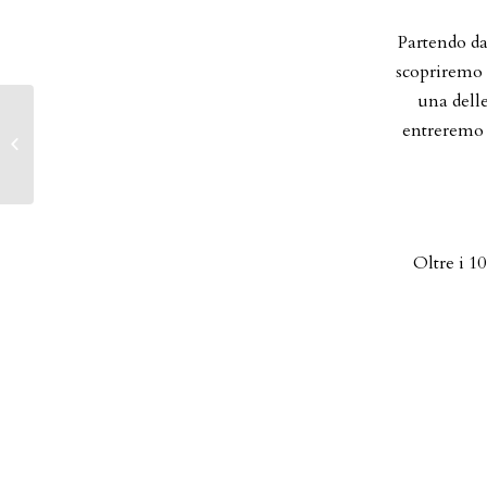
Partendo da
scopriremo
una delle
entreremo p
Viaggio EUROFLORA
E I GIARDINI LIGURI
Oltre i 10