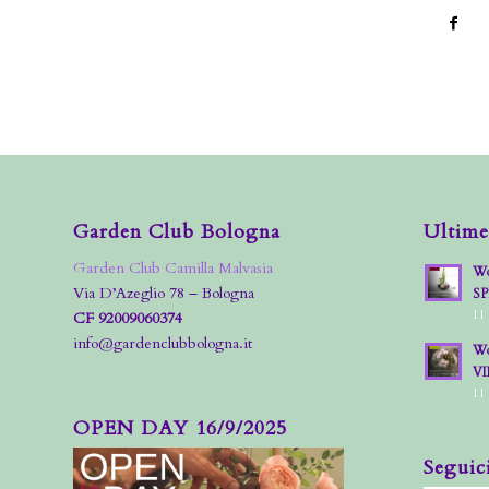
Garden Club Bologna
Ultime
Garden Club Camilla Malvasia
Wo
Via D’Azeglio 78 – Bologna
S
11
CF 92009060374
info@gardenclubbologna.it
Wo
VI
11
OPEN DAY 16/9/2025
Seguic