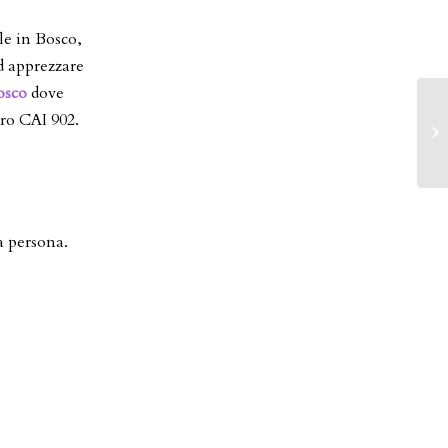
le in Bosco,
ad apprezzare
osco
dove
ero CAI 902.
 persona.