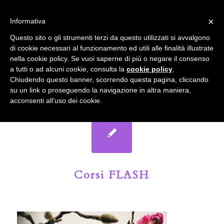
info@gardenclubbologna.it
×
Informativa
Il nostro sito utilizza cookies. Se si continua la navigazione si
Questo sito o gli strumenti terzi da questo utilizzati si avvalgono
accetta l'uso dei cookies previsto nella pagina dedicata.
di cookie necessari al funzionamento ed utili alle finalità illustrate
Fai clic per abilitare/disabilitare il tracciamento di
nella cookie policy. Se vuoi saperne di più o negare il consenso
Google Analytics.
Il Blog del Garden Club di Bologna
a tutti o ad alcuni cookie, consulta la
cookie policy
.
Chiudendo questo banner, scorrendo questa pagina, cliccando
su un link o proseguendo la navigazione in altra maniera,
OK
Privacy e cookie policy
acconsenti all’uso dei cookie.
Corsi FLASH