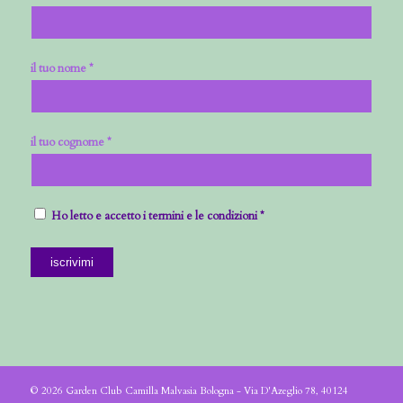
il tuo nome *
il tuo cognome *
Ho letto e accetto i termini e le condizioni *
© 2026 Garden Club Camilla Malvasia Bologna - Via D'Azeglio 78, 40124