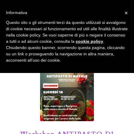
info@gardenclubbologna.it
×
Informativa
Il nostro sito utilizza cookies. Se si continua la navigazione si
Questo sito o gli strumenti terzi da questo utilizzati si avvalgono
accetta l'uso dei cookies previsto nella pagina dedicata.
di cookie necessari al funzionamento ed utili alle finalità illustrate
Fai clic per abilitare/disabilitare il tracciamento di
nella cookie policy. Se vuoi saperne di più o negare il consenso
Google Analytics.
Il Blog del Garden Club di Bologna
a tutti o ad alcuni cookie, consulta la
cookie policy
.
Chiudendo questo banner, scorrendo questa pagina, cliccando
su un link o proseguendo la navigazione in altra maniera,
OK
Privacy e cookie policy
acconsenti all’uso dei cookie.