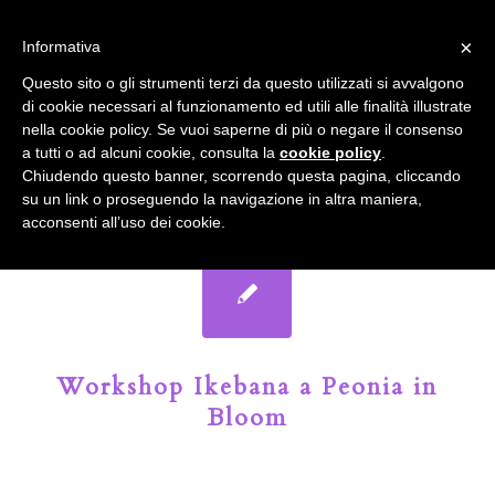
info@gardenclubbologna.it
×
Informativa
Il nostro sito utilizza cookies. Se si continua la navigazione si
Questo sito o gli strumenti terzi da questo utilizzati si avvalgono
accetta l'uso dei cookies previsto nella pagina dedicata.
di cookie necessari al funzionamento ed utili alle finalità illustrate
Fai clic per abilitare/disabilitare il tracciamento di
nella cookie policy. Se vuoi saperne di più o negare il consenso
Google Analytics.
Il Blog del Garden Club di Bologna
a tutti o ad alcuni cookie, consulta la
cookie policy
.
Chiudendo questo banner, scorrendo questa pagina, cliccando
su un link o proseguendo la navigazione in altra maniera,
OK
Privacy e cookie policy
acconsenti all’uso dei cookie.
Workshop Ikebana a Peonia in
Bloom