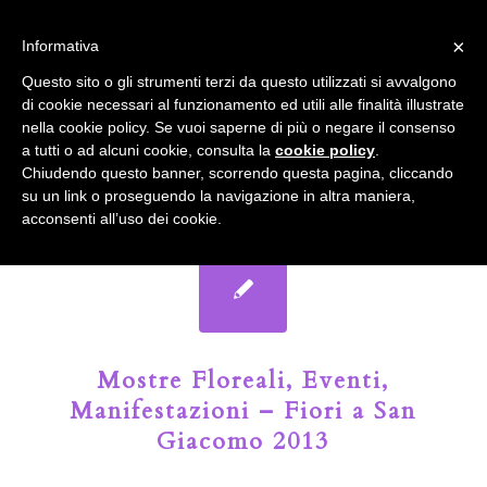
info@gardenclubbologna.it
×
Informativa
Il nostro sito utilizza cookies. Se si continua la navigazione si
Questo sito o gli strumenti terzi da questo utilizzati si avvalgono
accetta l'uso dei cookies previsto nella pagina dedicata.
di cookie necessari al funzionamento ed utili alle finalità illustrate
Fai clic per abilitare/disabilitare il tracciamento di
nella cookie policy. Se vuoi saperne di più o negare il consenso
Google Analytics.
Il Blog del Garden Club di Bologna
a tutti o ad alcuni cookie, consulta la
cookie policy
.
Chiudendo questo banner, scorrendo questa pagina, cliccando
su un link o proseguendo la navigazione in altra maniera,
OK
Privacy e cookie policy
acconsenti all’uso dei cookie.
Mostre Floreali, Eventi,
Manifestazioni – Fiori a San
Giacomo 2013