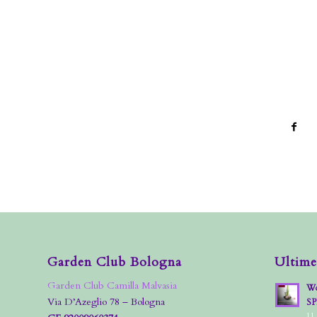
Garden Club Bologna
Ultime
Garden Club Camilla Malvasia
Wo
Via D’Azeglio 78 – Bologna
S
11