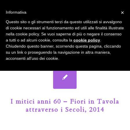
info@gardenclubbologna.it
×
Informativa
Il nostro sito utilizza cookies. Se si continua la navigazione si
Questo sito o gli strumenti terzi da questo utilizzati si avvalgono
accetta l'uso dei cookies previsto nella pagina dedicata.
di cookie necessari al funzionamento ed utili alle finalità illustrate
Fai clic per abilitare/disabilitare il tracciamento di
nella cookie policy. Se vuoi saperne di più o negare il consenso
Google Analytics.
Il Blog del Garden Club di Bologna
a tutti o ad alcuni cookie, consulta la
cookie policy
.
Chiudendo questo banner, scorrendo questa pagina, cliccando
su un link o proseguendo la navigazione in altra maniera,
OK
Privacy e cookie policy
acconsenti all’uso dei cookie.
I mitici anni 60 – Fiori in Tavola
attraverso i Secoli, 2014