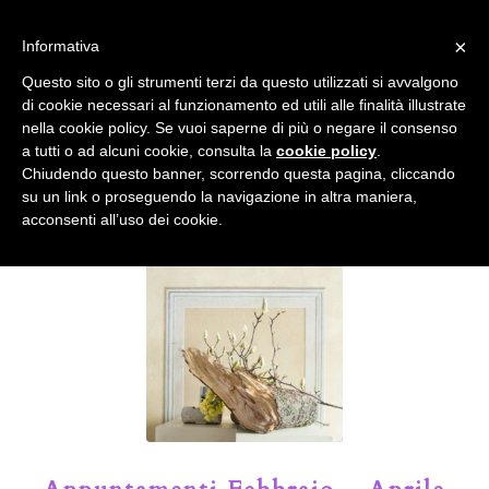
info@gardenclubbologna.it
×
Informativa
Il nostro sito utilizza cookies. Se si continua la navigazione si
Questo sito o gli strumenti terzi da questo utilizzati si avvalgono
accetta l'uso dei cookies previsto nella pagina dedicata.
di cookie necessari al funzionamento ed utili alle finalità illustrate
Fai clic per abilitare/disabilitare il tracciamento di
nella cookie policy. Se vuoi saperne di più o negare il consenso
Google Analytics.
Il Blog del Garden Club di Bologna
a tutti o ad alcuni cookie, consulta la
cookie policy
.
Chiudendo questo banner, scorrendo questa pagina, cliccando
su un link o proseguendo la navigazione in altra maniera,
OK
Privacy e cookie policy
acconsenti all’uso dei cookie.