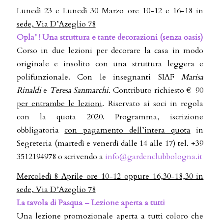
Lunedì 23 e Lunedì 30 Marzo ore 10-12 e 16-18
in
sede, Via D’Azeglio 78
Opla’ ! Una struttura e tante decorazioni (senza oasis)
Corso in due lezioni per decorare la casa in modo
originale e insolito con una struttura leggera e
polifunzionale. Con le insegnanti SIAF
Marisa
Rinaldi
e
Teresa Sanmarchi
. Contributo richiesto € 90
per entrambe le lezioni
. Riservato ai soci in regola
con la quota 2020. Programma, iscrizione
obbligatoria
con pagamento dell’intera quota
in
Segreteria (martedì e venerdì dalle 14 alle 17) tel. +39
3512194978 o scrivendo a
info@gardenclubbologna.it
Mercoledì 8 Aprile ore 10-12 oppure 16,30-18,30 in
sede, Via D’Azeglio 78
La tavola di Pasqua – Lezione aperta a tutti
Una lezione promozionale aperta a tutti coloro che