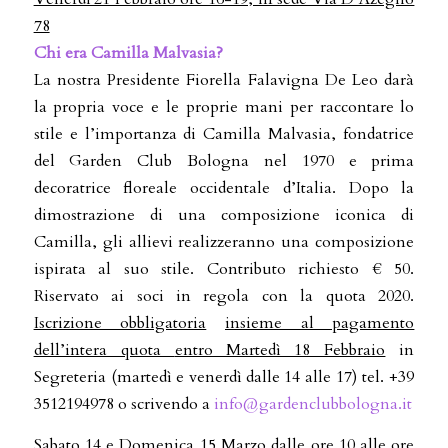
78
Chi era Camilla Malvasia?
La nostra Presidente Fiorella Falavigna De Leo darà
la propria voce e le proprie mani per raccontare lo
stile e l’importanza di Camilla Malvasia, fondatrice
del Garden Club Bologna nel 1970 e prima
decoratrice floreale occidentale d’Italia. Dopo la
dimostrazione di una composizione iconica di
Camilla, gli allievi realizzeranno una composizione
ispirata al suo stile. Contributo richiesto € 50.
Riservato ai soci in regola con la quota 2020.
Iscrizione obbligatoria
insieme al pagamento
dell’intera quota
entro Martedì 18 Febbraio
in
Segreteria (martedì e venerdì dalle 14 alle 17) tel. +39
3512194978 o scrivendo a
info@gardenclubbologna.it
Sabato 14 e Domenica 15 Marzo
dalle ore 10 alle ore