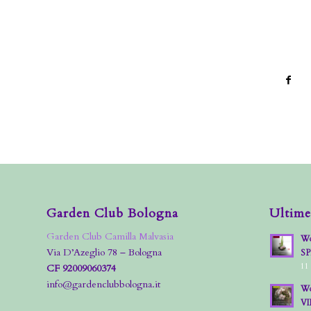
Garden Club Bologna
Ultime
Garden Club Camilla Malvasia
Wo
Via D’Azeglio 78 – Bologna
S
11
CF 92009060374
info@gardenclubbologna.it
Wo
VI