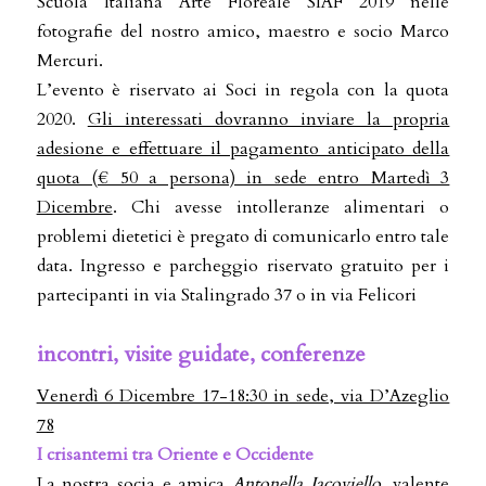
Scuola Italiana Arte Floreale SIAF 2019 nelle
fotografie del nostro amico, maestro e socio Marco
Mercuri.
L’evento è riservato ai Soci in regola con la quota
2020.
Gli interessati dovranno inviare la propria
adesione e effettuare il pagamento anticipato della
quota (€ 50 a persona) in sede entro Martedì 3
Dicembre
. Chi avesse intolleranze alimentari o
problemi dietetici è pregato di comunicarlo entro tale
data. Ingresso e parcheggio riservato gratuito per i
partecipanti in via Stalingrado 37 o in via Felicori
incontri, visite guidate, conferenze
Venerdì 6 Dicembre 17-18:30 in sede, via D’Azeglio
78
I crisantemi tra Oriente e Occidente
La nostra socia e amica
Antonella Iacoviello
, valente