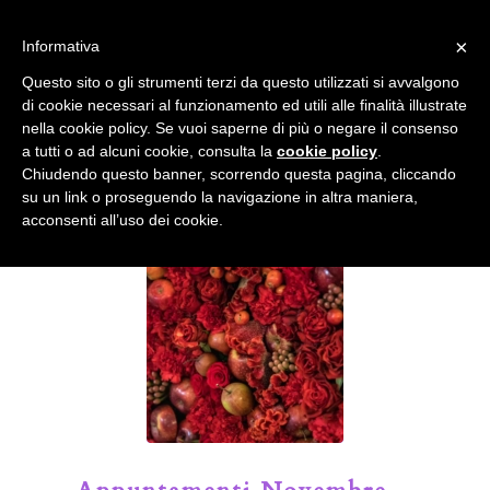
info@gardenclubbologna.it
×
Informativa
Il nostro sito utilizza cookies. Se si continua la navigazione si
Questo sito o gli strumenti terzi da questo utilizzati si avvalgono
accetta l'uso dei cookies previsto nella pagina dedicata.
di cookie necessari al funzionamento ed utili alle finalità illustrate
Fai clic per abilitare/disabilitare il tracciamento di
nella cookie policy. Se vuoi saperne di più o negare il consenso
Google Analytics.
Il Blog del Garden Club di Bologna
a tutti o ad alcuni cookie, consulta la
cookie policy
.
Chiudendo questo banner, scorrendo questa pagina, cliccando
su un link o proseguendo la navigazione in altra maniera,
OK
Privacy e cookie policy
acconsenti all’uso dei cookie.