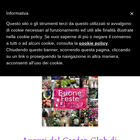
info@gardenclubbologna.it
×
Informativa
Il nostro sito utilizza cookies. Se si continua la navigazione si
Questo sito o gli strumenti terzi da questo utilizzati si avvalgono
accetta l'uso dei cookies previsto nella pagina dedicata.
di cookie necessari al funzionamento ed utili alle finalità illustrate
Fai clic per abilitare/disabilitare il tracciamento di
nella cookie policy. Se vuoi saperne di più o negare il consenso
Google Analytics.
Il Blog del Garden Club di Bologna
a tutti o ad alcuni cookie, consulta la
cookie policy
.
Chiudendo questo banner, scorrendo questa pagina, cliccando
su un link o proseguendo la navigazione in altra maniera,
OK
Privacy e cookie policy
acconsenti all’uso dei cookie.