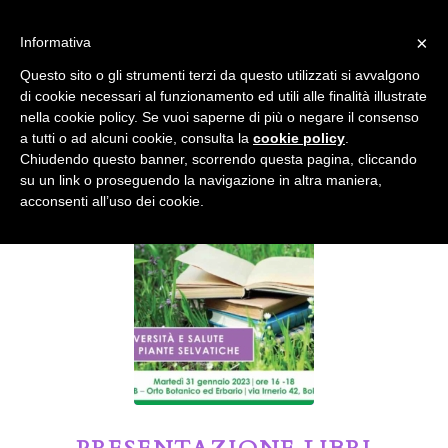
info@gardenclubbologna.it
×
Informativa
Il nostro sito utilizza cookies. Se si continua la navigazione si
Questo sito o gli strumenti terzi da questo utilizzati si avvalgono
accetta l'uso dei cookies previsto nella pagina dedicata.
di cookie necessari al funzionamento ed utili alle finalità illustrate
Fai clic per abilitare/disabilitare il tracciamento di
nella cookie policy. Se vuoi saperne di più o negare il consenso
Google Analytics.
Il Blog del Garden Club di Bologna
a tutti o ad alcuni cookie, consulta la
cookie policy
.
Chiudendo questo banner, scorrendo questa pagina, cliccando
su un link o proseguendo la navigazione in altra maniera,
OK
Privacy e cookie policy
acconsenti all’uso dei cookie.