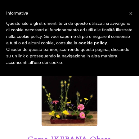
info@gardenclubbologna.it
×
Informativa
Il nostro sito utilizza cookies. Se si continua la navigazione si
Questo sito o gli strumenti terzi da questo utilizzati si avvalgono
accetta l'uso dei cookies previsto nella pagina dedicata.
di cookie necessari al funzionamento ed utili alle finalità illustrate
Fai clic per abilitare/disabilitare il tracciamento di
nella cookie policy. Se vuoi saperne di più o negare il consenso
Google Analytics.
Il Blog del Garden Club di Bologna
a tutti o ad alcuni cookie, consulta la
cookie policy
.
Chiudendo questo banner, scorrendo questa pagina, cliccando
su un link o proseguendo la navigazione in altra maniera,
OK
Privacy e cookie policy
acconsenti all’uso dei cookie.