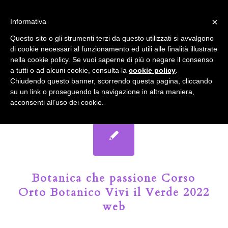
info@gardenclubbologna.it
×
Informativa
Il nostro sito utilizza cookies. Se si continua la navigazione si
Questo sito o gli strumenti terzi da questo utilizzati si avvalgono
accetta l'uso dei cookies previsto nella pagina dedicata.
di cookie necessari al funzionamento ed utili alle finalità illustrate
Fai clic per abilitare/disabilitare il tracciamento di
nella cookie policy. Se vuoi saperne di più o negare il consenso
Google Analytics.
Il Blog del Garden Club di Bologna
a tutti o ad alcuni cookie, consulta la
cookie policy
.
Chiudendo questo banner, scorrendo questa pagina, cliccando
su un link o proseguendo la navigazione in altra maniera,
OK
Privacy e cookie policy
acconsenti all’uso dei cookie.
Botanica che passione Corso
Orto Botanico Vivi il Verde 2022
web