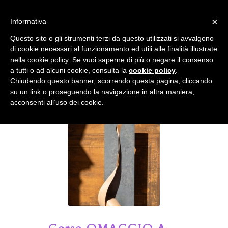
info@gardenclubbologna.it
×
Informativa
Il nostro sito utilizza cookies. Se si continua la navigazione si
Questo sito o gli strumenti terzi da questo utilizzati si avvalgono
accetta l'uso dei cookies previsto nella pagina dedicata.
di cookie necessari al funzionamento ed utili alle finalità illustrate
Fai clic per abilitare/disabilitare il tracciamento di
nella cookie policy. Se vuoi saperne di più o negare il consenso
Google Analytics.
Il Blog del Garden Club di Bologna
a tutti o ad alcuni cookie, consulta la
cookie policy
.
Chiudendo questo banner, scorrendo questa pagina, cliccando
su un link o proseguendo la navigazione in altra maniera,
OK
Privacy e cookie policy
acconsenti all’uso dei cookie.