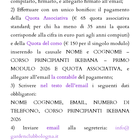
compilarlo, firmarlo, e allegarlo firmato all’email;
2) Effettuare con un unico bonifico: il pagamento
della
Quota Associativa
(€ 65 quota associativa
standard; per chi ha meno di 35 anni la quota
corrisponde alla cifra in euro pari agli anni compiuti)
e della
Quota del corso
(€ 150 per il singolo modulo)
inserendo la causale NOME e COGNOME –
CORSO PRINCIPIANTI IKEBANA – PRIMO
MODULO 2026 E QUOTA ASSOCIATIVA, e
allegare all’email
la contabile
del pagamento;
3) Scrivere
nel testo dell’email
i seguenti dati
obbligatori:
NOME COGNOME, EMAIL, NUMERO DI
TELEFONO, CORSO PRINCIPIANTI IKEBANA
2026
4) Inviare
email
alla segreteria:
info@
gardenclubbologna.it