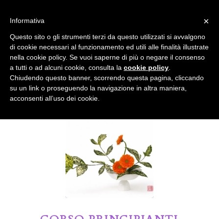
info@gardenclubbologna.it
×
Informativa
Il nostro sito utilizza cookies. Se si continua la navigazione si
Questo sito o gli strumenti terzi da questo utilizzati si avvalgono
accetta l'uso dei cookies previsto nella pagina dedicata.
di cookie necessari al funzionamento ed utili alle finalità illustrate
Fai clic per abilitare/disabilitare il tracciamento di
nella cookie policy. Se vuoi saperne di più o negare il consenso
Google Analytics.
Il Blog del Garden Club di Bologna
a tutti o ad alcuni cookie, consulta la
cookie policy
.
Chiudendo questo banner, scorrendo questa pagina, cliccando
su un link o proseguendo la navigazione in altra maniera,
OK
Privacy e cookie policy
acconsenti all’uso dei cookie.