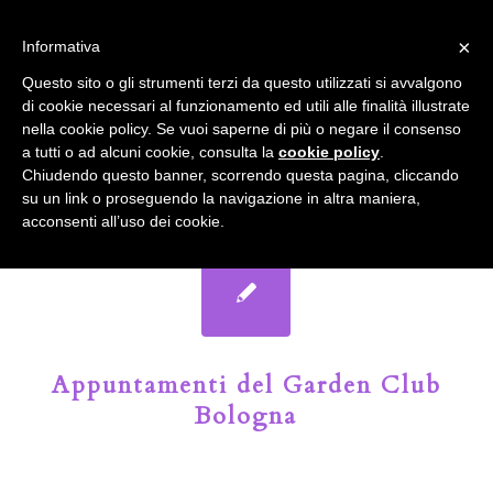
info@gardenclubbologna.it
×
Informativa
Il nostro sito utilizza cookies. Se si continua la navigazione si
Questo sito o gli strumenti terzi da questo utilizzati si avvalgono
accetta l'uso dei cookies previsto nella pagina dedicata.
di cookie necessari al funzionamento ed utili alle finalità illustrate
Fai clic per abilitare/disabilitare il tracciamento di
nella cookie policy. Se vuoi saperne di più o negare il consenso
Google Analytics.
Il Blog del Garden Club di Bologna
a tutti o ad alcuni cookie, consulta la
cookie policy
.
Chiudendo questo banner, scorrendo questa pagina, cliccando
su un link o proseguendo la navigazione in altra maniera,
OK
Privacy e cookie policy
acconsenti all’uso dei cookie.
Appuntamenti del Garden Club
Bologna