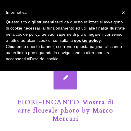
info@gardenclubbologna.it
×
Informativa
Il nostro sito utilizza cookies. Se si continua la navigazione si
Questo sito o gli strumenti terzi da questo utilizzati si avvalgono
accetta l'uso dei cookies previsto nella pagina dedicata.
di cookie necessari al funzionamento ed utili alle finalità illustrate
Fai clic per abilitare/disabilitare il tracciamento di
nella cookie policy. Se vuoi saperne di più o negare il consenso
Google Analytics.
Il Blog del Garden Club di Bologna
a tutti o ad alcuni cookie, consulta la
cookie policy
.
Chiudendo questo banner, scorrendo questa pagina, cliccando
su un link o proseguendo la navigazione in altra maniera,
OK
Privacy e cookie policy
acconsenti all’uso dei cookie.
FIORI-INCANTO Mostra di
arte floreale photo by Marco
Mercuri