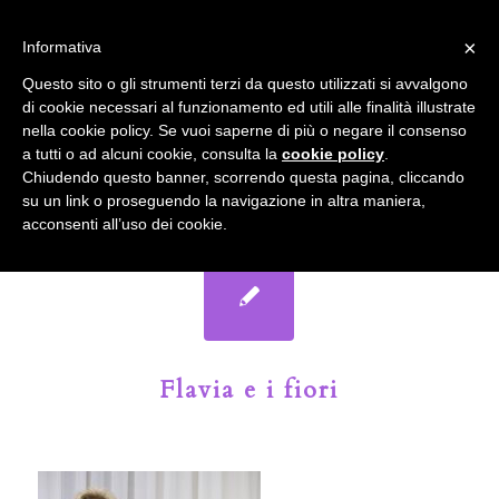
info@gardenclubbologna.it
×
Informativa
Il nostro sito utilizza cookies. Se si continua la navigazione si
Questo sito o gli strumenti terzi da questo utilizzati si avvalgono
accetta l'uso dei cookies previsto nella pagina dedicata.
di cookie necessari al funzionamento ed utili alle finalità illustrate
Fai clic per abilitare/disabilitare il tracciamento di
nella cookie policy. Se vuoi saperne di più o negare il consenso
Google Analytics.
Il Blog del Garden Club di Bologna
a tutti o ad alcuni cookie, consulta la
cookie policy
.
Chiudendo questo banner, scorrendo questa pagina, cliccando
su un link o proseguendo la navigazione in altra maniera,
OK
Privacy e cookie policy
acconsenti all’uso dei cookie.
Flavia e i fiori