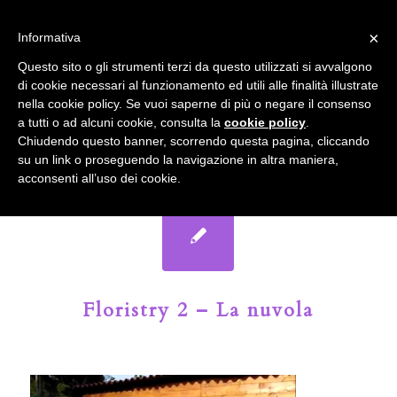
info@gardenclubbologna.it
×
Informativa
Il nostro sito utilizza cookies. Se si continua la navigazione si
Questo sito o gli strumenti terzi da questo utilizzati si avvalgono
accetta l'uso dei cookies previsto nella pagina dedicata.
di cookie necessari al funzionamento ed utili alle finalità illustrate
Fai clic per abilitare/disabilitare il tracciamento di
nella cookie policy. Se vuoi saperne di più o negare il consenso
Google Analytics.
Il Blog del Garden Club di Bologna
a tutti o ad alcuni cookie, consulta la
cookie policy
.
Chiudendo questo banner, scorrendo questa pagina, cliccando
su un link o proseguendo la navigazione in altra maniera,
OK
Privacy e cookie policy
acconsenti all’uso dei cookie.
Floristry 2 – La nuvola