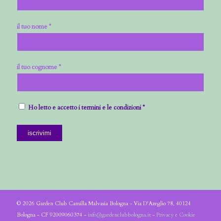
il tuo nome *
il tuo cognome *
Ho letto e accetto i termini e le condizioni *
© 2026 Garden Club Camilla Malvasia Bologna - Via D'Azeglio 78, 40124
Bologna - CF 92009060374 -
info@gardenclubbologna.it
-
Privacy e Cookie