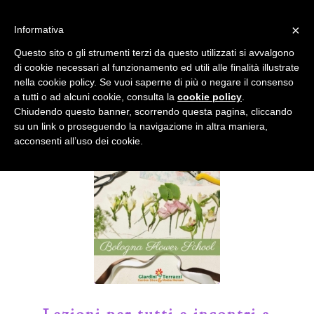
info@gardenclubbologna.it
×
Informativa
Il nostro sito utilizza cookies. Se si continua la navigazione si
Questo sito o gli strumenti terzi da questo utilizzati si avvalgono
accetta l'uso dei cookies previsto nella pagina dedicata.
di cookie necessari al funzionamento ed utili alle finalità illustrate
Fai clic per abilitare/disabilitare il tracciamento di
nella cookie policy. Se vuoi saperne di più o negare il consenso
Google Analytics.
Il Blog del Garden Club di Bologna
a tutti o ad alcuni cookie, consulta la
cookie policy
.
Chiudendo questo banner, scorrendo questa pagina, cliccando
su un link o proseguendo la navigazione in altra maniera,
OK
Privacy e cookie policy
acconsenti all’uso dei cookie.