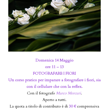
Domenica 14 Maggio
ore 11 – 13
FOTOGRAFARE I FIORI
Un corso pratico per imparare a fotografare i fiori, sia
con il cellulare che con la reflex.
Con il fotografo
Marco Mercuri
.
Aperto a tutti.
La quota a titolo di contributo è di
30 €
comprensiva