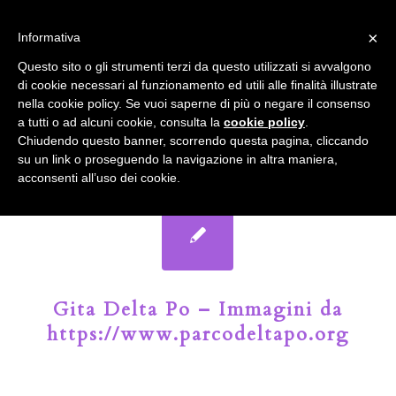
info@gardenclubbologna.it
×
Informativa
Il nostro sito utilizza cookies. Se si continua la navigazione si
Questo sito o gli strumenti terzi da questo utilizzati si avvalgono
accetta l'uso dei cookies previsto nella pagina dedicata.
di cookie necessari al funzionamento ed utili alle finalità illustrate
Fai clic per abilitare/disabilitare il tracciamento di
nella cookie policy. Se vuoi saperne di più o negare il consenso
Google Analytics.
Il Blog del Garden Club di Bologna
a tutti o ad alcuni cookie, consulta la
cookie policy
.
Chiudendo questo banner, scorrendo questa pagina, cliccando
su un link o proseguendo la navigazione in altra maniera,
OK
Privacy e cookie policy
acconsenti all’uso dei cookie.
Gita Delta Po – Immagini da
https://www.parcodeltapo.org