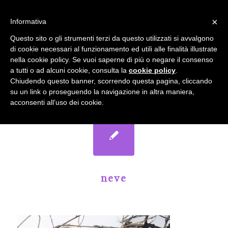
info@gardenclubbologna.it
×
Informativa
Il nostro sito utilizza cookies. Se si continua la navigazione si
Questo sito o gli strumenti terzi da questo utilizzati si avvalgono
accetta l'uso dei cookies previsto nella pagina dedicata.
di cookie necessari al funzionamento ed utili alle finalità illustrate
Fai clic per abilitare/disabilitare il tracciamento di
nella cookie policy. Se vuoi saperne di più o negare il consenso
Google Analytics.
Il Blog del Garden Club di Bologna
a tutti o ad alcuni cookie, consulta la
cookie policy
.
Chiudendo questo banner, scorrendo questa pagina, cliccando
su un link o proseguendo la navigazione in altra maniera,
OK
Privacy e cookie policy
acconsenti all’uso dei cookie.
neve