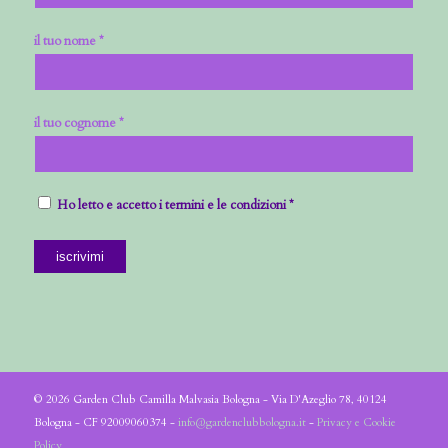
il tuo nome *
il tuo cognome *
Ho letto e accetto i termini e le condizioni *
© 2026 Garden Club Camilla Malvasia Bologna - Via D'Azeglio 78, 40124
Bologna - CF 92009060374 -
info@gardenclubbologna.it
-
Privacy e Cookie
Policy