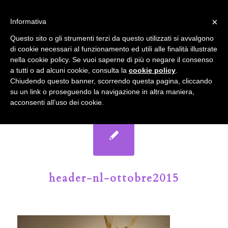
info@gardenclubbologna.it
×
Informativa
Il nostro sito utilizza cookies. Se si continua la navigazione si
Questo sito o gli strumenti terzi da questo utilizzati si avvalgono
accetta l'uso dei cookies previsto nella pagina dedicata.
di cookie necessari al funzionamento ed utili alle finalità illustrate
Fai clic per abilitare/disabilitare il tracciamento di
nella cookie policy. Se vuoi saperne di più o negare il consenso
Google Analytics.
Il Blog del Garden Club di Bologna
a tutti o ad alcuni cookie, consulta la
cookie policy
.
Chiudendo questo banner, scorrendo questa pagina, cliccando
su un link o proseguendo la navigazione in altra maniera,
OK
Privacy e cookie policy
acconsenti all’uso dei cookie.
header-nl-ottobre2015