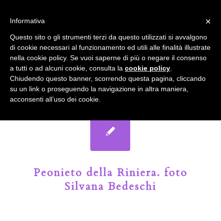
info@gardenclubbologna.it
×
Informativa
Il nostro sito utilizza cookies. Se si continua la navigazione si
Questo sito o gli strumenti terzi da questo utilizzati si avvalgono
accetta l'uso dei cookies previsto nella pagina dedicata.
di cookie necessari al funzionamento ed utili alle finalità illustrate
Fai clic per abilitare/disabilitare il tracciamento di
nella cookie policy. Se vuoi saperne di più o negare il consenso
Google Analytics.
Il Blog del Garden Club di Bologna
a tutti o ad alcuni cookie, consulta la
cookie policy
.
Chiudendo questo banner, scorrendo questa pagina, cliccando
su un link o proseguendo la navigazione in altra maniera,
OK
Privacy e cookie policy
acconsenti all’uso dei cookie.
Peonieto della Riniera. foto
Silvana Bedeschi