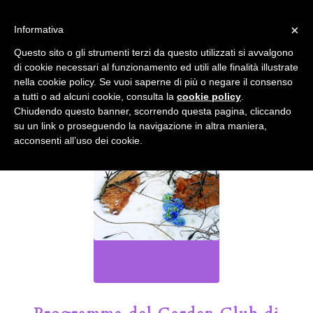
info@gardenclubbologna.it
×
Informativa
Il nostro sito utilizza cookies. Se si continua la navigazione si
Questo sito o gli strumenti terzi da questo utilizzati si avvalgono
accetta l'uso dei cookies previsto nella pagina dedicata.
di cookie necessari al funzionamento ed utili alle finalità illustrate
Fai clic per abilitare/disabilitare il tracciamento di
nella cookie policy. Se vuoi saperne di più o negare il consenso
Google Analytics.
Il Blog del Garden Club di Bologna
a tutti o ad alcuni cookie, consulta la
cookie policy
.
Chiudendo questo banner, scorrendo questa pagina, cliccando
su un link o proseguendo la navigazione in altra maniera,
OK
Privacy e cookie policy
acconsenti all’uso dei cookie.