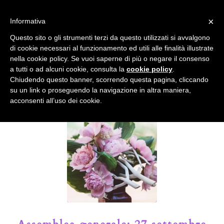
info@gardenclubbologna.it
×
Informativa
Il nostro sito utilizza cookies. Se si continua la navigazione si
Questo sito o gli strumenti terzi da questo utilizzati si avvalgono
accetta l'uso dei cookies previsto nella pagina dedicata.
di cookie necessari al funzionamento ed utili alle finalità illustrate
Fai clic per abilitare/disabilitare il tracciamento di
nella cookie policy. Se vuoi saperne di più o negare il consenso
Google Analytics.
Il Blog del Garden Club di Bologna
a tutti o ad alcuni cookie, consulta la
cookie policy
.
Chiudendo questo banner, scorrendo questa pagina, cliccando
su un link o proseguendo la navigazione in altra maniera,
OK
Privacy e cookie policy
acconsenti all’uso dei cookie.