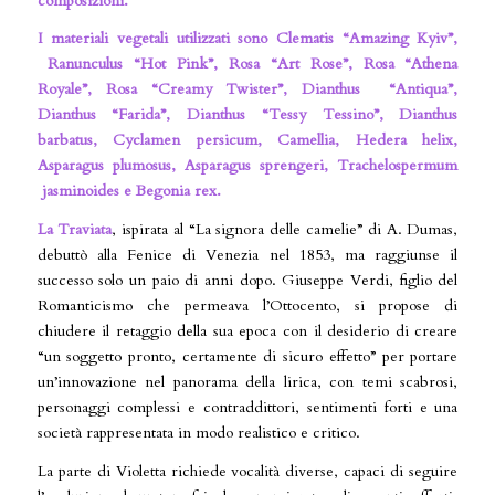
composizioni.
I materiali vegetali utilizzati sono Clematis “Amazing Kyiv”,
Ranunculus “Hot Pink”, Rosa “Art Rose”, Rosa “Athena
Royale”, Rosa “Creamy Twister”, Dianthus “Antiqua”,
Dianthus “Farida”, Dianthus “Tessy Tessino”, Dianthus
barbatus, Cyclamen persicum, Camellia, Hedera helix,
Asparagus plumosus, Asparagus sprengeri, Trachelospermum
jasminoides e Begonia rex.
La Traviata
, ispirata al “La signora delle camelie” di A. Dumas,
debuttò alla Fenice di Venezia nel 1853, ma raggiunse il
successo solo un paio di anni dopo. Giuseppe Verdi, figlio del
Romanticismo che permeava l’Ottocento, si propose di
chiudere il retaggio della sua epoca con il desiderio di creare
“un soggetto pronto, certamente di sicuro effetto” per portare
un’innovazione nel panorama della lirica, con temi scabrosi,
personaggi complessi e contraddittori, sentimenti forti e una
società rappresentata in modo realistico e critico.
La parte di Violetta richiede vocalità diverse, capaci di seguire