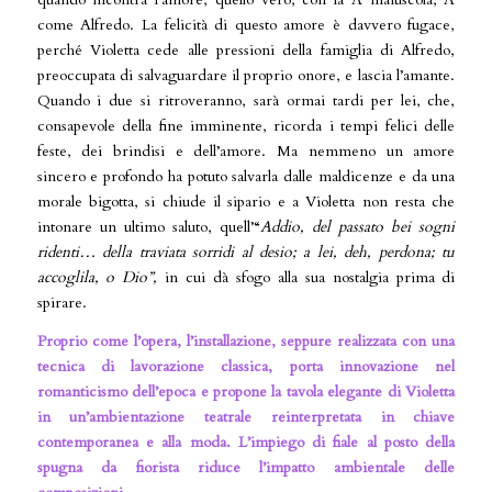
come Alfredo. La felicità di questo amore è davvero fugace,
perché Violetta cede alle pressioni della famiglia di Alfredo,
preoccupata di salvaguardare il proprio onore, e lascia l’amante.
Quando i due si ritroveranno, sarà ormai tardi per lei, che,
consapevole della fine imminente, ricorda i tempi felici delle
feste, dei brindisi e dell’amore. Ma nemmeno un amore
sincero e profondo ha potuto salvarla dalle maldicenze e da una
morale bigotta, si chiude il sipario e a Violetta non resta che
intonare un ultimo saluto, quell’“
Addio, del passato bei sogni
ridenti… della traviata sorridi al desio; a lei, deh, perdona; tu
accoglila, o Dio”,
in cui dà sfogo alla sua nostalgia prima di
spirare.
Proprio come l’opera, l’installazione, seppure realizzata con una
tecnica di lavorazione classica, porta innovazione nel
romanticismo dell’epoca e propone la tavola elegante di Violetta
in un’ambientazione teatrale reinterpretata in chiave
contemporanea e alla moda. L’impiego di fiale al posto della
spugna da fiorista riduce l’impatto ambientale delle