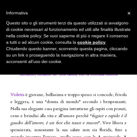
info@gardenclubbologna.it
×
Informativa
Il nostro sito utilizza cookies. Se si continua la navigazione si
Questo sito o gli strumenti terzi da questo utilizzati si avvalgono
accetta l'uso dei cookies previsto nella pagina dedicata.
di cookie necessari al funzionamento ed utili alle finalità illustrate
Fai clic per abilitare/disabilitare il tracciamento di
nella cookie policy. Se vuoi saperne di più o negare il consenso
Maria Callas è Violetta, La Traviata
Google Analytics.
a tutti o ad alcuni cookie, consulta la
cookie policy
.
Chiudendo questo banner, scorrendo questa pagina, cliccando
su un link o proseguendo la navigazione in altra maniera,
OK
Privacy e cookie policy
acconsenti all’uso dei cookie.
“Libiamo, libiamo ne’ lieti calici, che la bellezza infiora”
Violetta
è giovane, bellissima e troppo spesso si concede, frivola
e leggera, è una “donna di mondo” secondo i benpensanti.
Nella sua elegante casa parigina intrattiene gli ospiti con pranzi,
cene e brindisi alla vita e all’amore perché “
fugace e rapido è il
gaudio dell’amore, è un fior che nasce e muore
”. Vive libera e
spensierata, nonostante la sua salute non sia florida, fino a
quando incontra l’amore, quello vero, con la A maiuscola, A